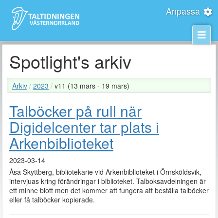
Anpassa
Spotlight's arkiv
Arkiv
/
2023
/
v11 (13 mars - 19 mars)
Talböcker på rull när
Digidelcenter tar plats i
Arkenbiblioteket
2023-03-14
Åsa Skyttberg, bibliotekarie vid Arkenbiblioteket i Örnsköldsvik,
intervjuas kring förändringar i biblioteket. Talboksavdelningen är
ett minne blott men det kommer att fungera att beställa talböcker
eller få talböcker kopierade.