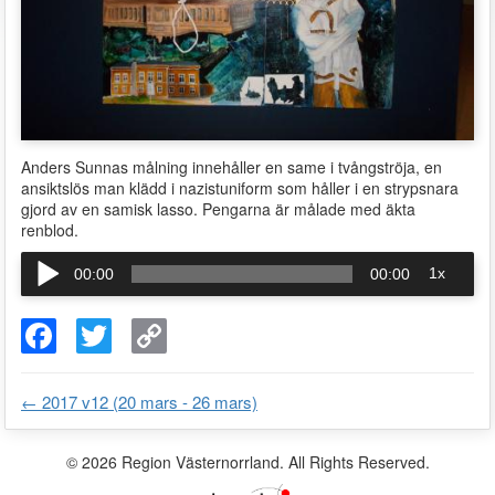
Anders Sunnas målning innehåller en same i tvångströja, en
ansiktslös man klädd i nazistuniform som håller i en strypsnara
Podcast
gjord av en samisk lasso. Pengarna är målade med äkta
renblod.
Ljudspelare
1x
00:00
00:00
F
T
C
a
w
o
c
i
p
e
t
y
b
t
L
←
2017 v12 (20 mars - 26 mars)
o
e
i
o
r
n
k
k
© 2026 Region Västernorrland. All Rights Reserved.